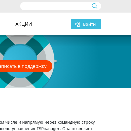
а
АКЦИИ
Войти
аписать в поддержку
 том числе и напрямую через командную строку
. Она позволяет
анель управления ISPmanager