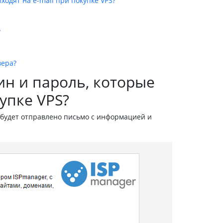
ходят на e-mail при покупке VPS?
?
вера?
ин и пароль, которые
упке VPS?
l будет отправлено письмо с информацией и