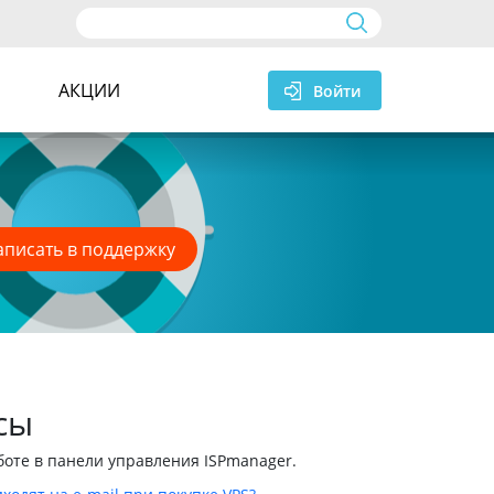
а
АКЦИИ
Войти
аписать в поддержку
сы
боте в панели управления ISPmanager.