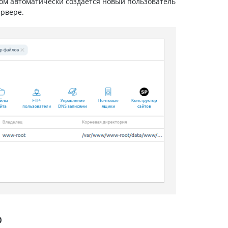
том автоматически создается новый пользователь
ервере.
р